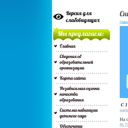
Сн
Версия для
слабовидящих
Глав
Мы предлагаем:
Главная
Сведения об
образовательной
организации
Карта сайта
Независимая оценка
качества
образования
С 1
Система навигации
напр
детского сада
На 
№ 77
Обеспечение