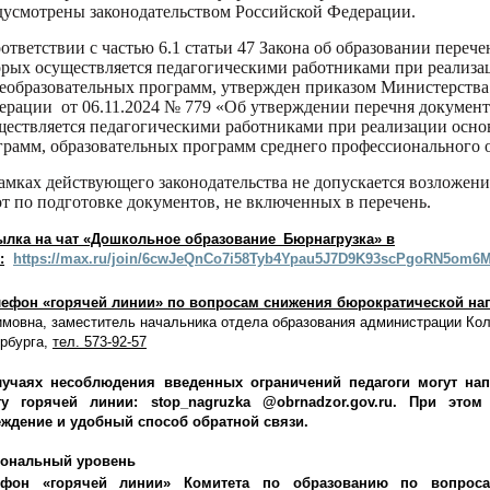
дусмотрены законодательством Российской Федерации.
оответствии с частью 6.1 статьи 47 Закона об образовании переч
орых осуществляется педагогическими работниками при реализ
еобразовательных программ, утвержден приказом Министерства
ерации от 06.11.2024 № 779 «Об утверждении перечня документ
ществляется педагогическими работниками при реализации осн
грамм, образовательных программ среднего профессионально
амках действующего законодательства не допускается возложени
от по подготовке документов, не включенных в перечень.
ылка на чат «Дошкольное образование_Бюрнагрузка» в
:
https://max.ru/join/6cwJeQnCo7i58Tyb4Ypau5J7D9K93scPgoRN5om6
лефон «горячей линии» по вопросам снижения бюрократической наг
мовна, заместитель начальника отдела образования администрации Кол
рбурга,
тел.
573-92-57
лучаях несоблюдения введенных ограничений педагоги могут на
ту горячей линии:
stop_nagruzka @obrnadzor.gov.ru.
При этом н
ждение и удобный способ обратной связи.
иональный уровень
ефон «горячей линии» Комитета по образованию по вопроса