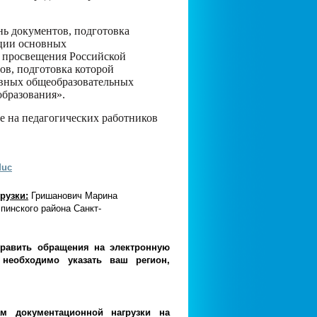
ень документов, подготовка
ации основных
 просвещения Российской
ов, подготовка которой
овных общеобразовательных
го образования».
е на педагогических работников
Muc
рузки:
Гришанович Марина
пинского района Санкт-
править обращения на электронную
еобходимо указать ваш регион,
м документационной нагрузки на