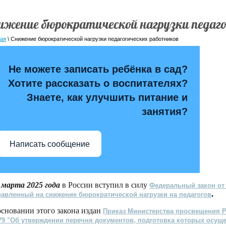
ижение бюрократической нагрузки педаг
ная
\ Снижение бюрократической нагрузки педагогических работников
Не можете записать ребёнка в сад?
Хотите рассказать о воспитателях?
Знаете, как улучшить питание и
занятия?
Написать сообщение
 марта 2025 года
в России вступил в силу
Федеральный закон от 
.
авленный на снижение бюрократической нагрузки на педагогов
основании этого закона издан
Приказ Министерства просвещения Р
9 "Об утверждении перечня документов, подготовка которых осущ