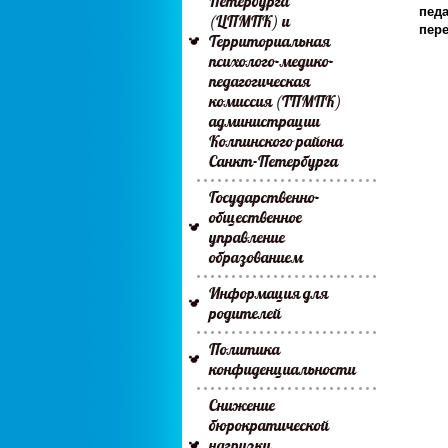
Петербурга
педа
(ЦПМПК) и
пере
Территориальная
психолого-медико-
педагогическая
комиссия (ТПМПК)
администрации
Колпинского района
Санкт-Петербурга
Государственно-
общественное
управление
образованием
Информация для
родителей
Политика
конфиденциальности
Снижение
бюрократической
нагрузки