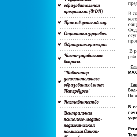
пре
образовательная
программа (ФОП)
В с
кот
Прием в детский сад
общ
Фед
Страничка здоровья
осу
про
Обращения граждан
В р
Часто задаваемые
раб
вопросы
Сс
"Навигатор
МАХ
дополнительного
образования Санкт-
Те
Петербурга"
Вади
Пете
Наставничество
В с
Центральная
поч
учре
психолого-медико-
педагогическая
Рег
комиссия Санкт-
Тел