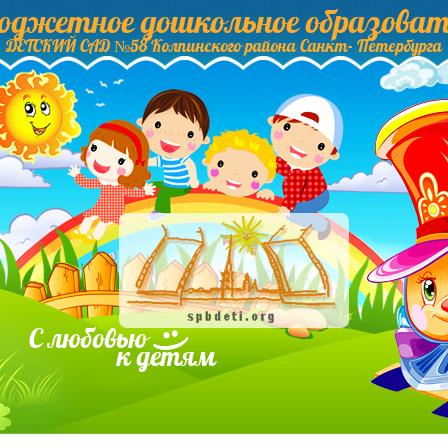
бюджетное дошкольное образоват
ДЕТСКИЙ САД №58 Колпинского района Санкт- Петербурга
С любовью
к детям