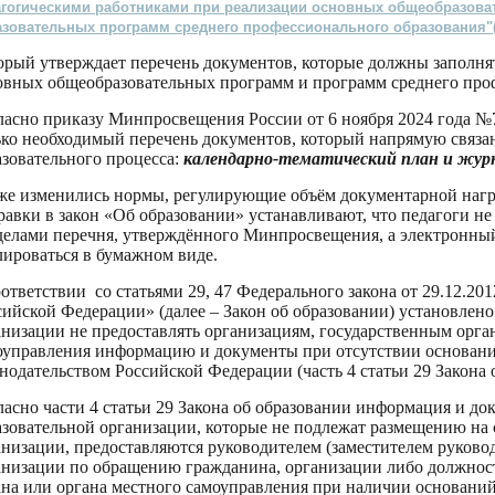
агогическими работниками при реализации основных общеобразова
зовательных программ среднего профессионального образования"(вс
орый утверждает перечень документов, которые должны заполня
овных общеобразовательных программ и программ среднего про
ласно приказу Минпросвещения России от 6 ноября 2024 года №7
ько необходимый перечень документов, который напрямую связан
азовательного процесса:
календарно-тематический план и жур
же изменились нормы, регулирующие объём документарной нагр
равки в закон «Об образовании» устанавливают, что педагоги не
делами перечня, утверждённого Минпросвещения, а электронны
лироваться в бумажном виде.
оответствии со статьями 29, 47 Федерального закона от 29.12.2
сийской Федерации» (далее – Закон об образовании) установлено
анизации не предоставлять организациям, государственным орга
оуправления информацию и документы при отсутствии основан
онодательством Российской Федерации (часть 4 статьи 29 Закона 
ласно части 4 статьи 29 Закона об образовании информация и до
азовательной организации, которые не подлежат размещению на 
анизации, предоставляются руководителем (заместителем руково
анизации по обращению гражданина, организации либо должност
ана или органа местного самоуправления при наличии оснований