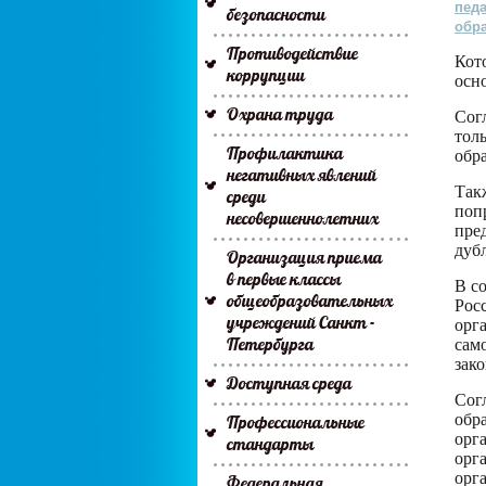
пед
безопасности
обра
Противодействие
Кот
коррупции
осн
Охрана труда
Сог
тол
Профилактика
обр
негативных явлений
Так
среди
поп
несовершеннолетних
пре
дуб
Организация приема
в первые классы
В с
общеобразовательных
Рос
учреждений Санкт -
орг
Петербурга
сам
зак
Доступная среда
Сог
обр
Профессиональные
орг
стандарты
орг
орг
Федеральная