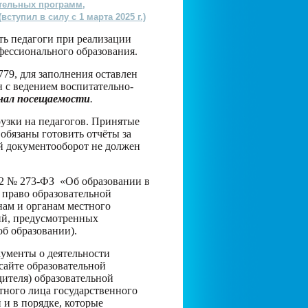
тельных программ,
тупил в силу с 1 марта 2025 г.)
ть педагоги при реализации
фессионального образования.
79, для заполнения оставлен
 с ведением воспитательно-
нал посещаемости
.
узки на педагогов. Принятые
 обязаны готовить отчёты за
й документооборот не должен
012 № 273-ФЗ «Об образовании в
 право образовательной
нам и органам местного
ий, предусмотренных
об образовании).
кументы о деятельности
сайте образовательной
дителя) образовательной
ного лица государственного
 и в порядке, которые