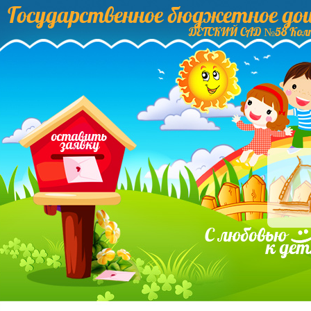
Государственное бюджетное до
ДЕТСКИЙ САД №58 Колп
оставить
заявку
С любовью
к де