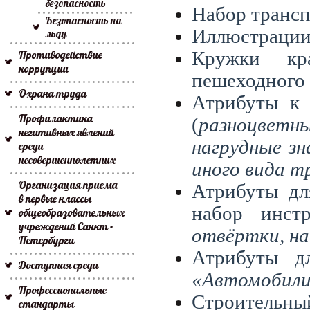
безопасность
Набор трансп
Безопасность на
Иллюстрации 
льду
Противодействие
Кружки кр
коррупции
пешеходного 
Охрана труда
Атрибуты к 
Профилактика
(
разноцветны
негативных явлений
нагрудные з
среди
несовершеннолетних
иного вида т
Организация приема
Атрибуты дл
в первые классы
набор
инст
общеобразовательных
учреждений Санкт -
отвёртки, на
Петербурга
Атрибуты 
Доступная среда
«Автомобили
Профессиональные
Строительны
стандарты