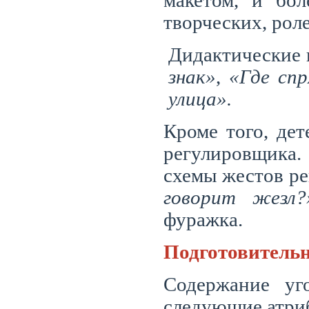
макетом, и бол
творческих, рол
Дидактические
знак»
,
«Где спр
улица».
Кроме того, дет
регулировщика
схемы жестов р
говорит жезл?
фуражка.
Подготовительн
Содержание уго
следующие атри