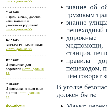
читать дальше >>
знание об о
01.09.2025
грузовым тра
С Днём знаний, дорогие
знание улицы
наши малыши и
уважаемые родители!
пешеходный п
читать дальше >>
дорожные 
10.10.2023
медпомощи,
ВНИМАНИЕ! Мошенники!
читать дальше >>
станция, пеш
правила до
12.10.2022
Информация для
пешеходом, п
родителей
читать дальше
>>
чём говорят з
01.04.2022
В уголке безопа
Информация о налоговых
льготах
читать дальше
должен быть:
>>
Макет: перекр
все новости...