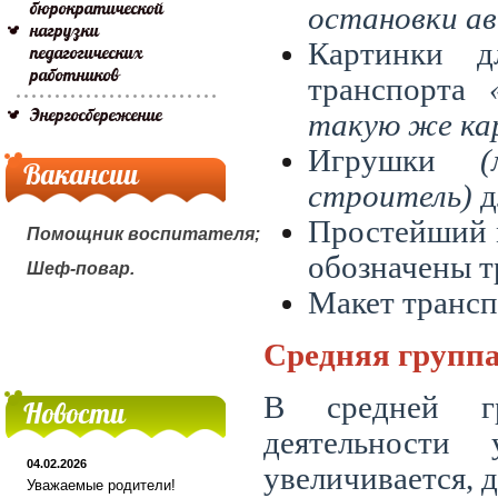
бюрократической
остановки ав
нагрузки
Картинки д
педагогических
работников
транспорта
Энергосбережение
такую же ка
Игрушки
Вакансии
строитель)
д
Простейший 
Помощник воспитателя;
обозначены т
Шеф-повар.
Макет транс
Средняя групп
В средней гр
Новости
деятельности
04.02.2026
увеличивается, 
Уважаемые родители!