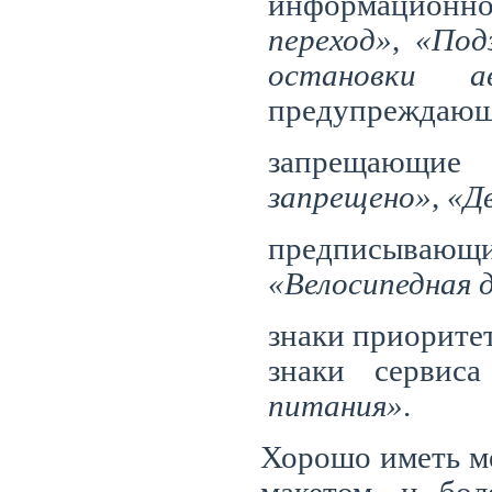
информацио
переход»
,
«Под
остановки а
предупреждающ
запрещающ
запрещено»
,
«Д
предписываю
«Велосипедная
знаки приорите
знаки серви
питания»
.
Хорошо иметь ме