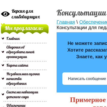
Консультации 
Версия для
слабовидящих
Главная
\
Обеспечени
Мы предлагаем:
Консультации для пед
Главная
Не можете запис
Сведения об
Хотите рассказа
образовательной
Знаете, как 
организации
Карта сайта
Независимая оценка
качества
Написать сообщение
образования
Система навигации
детского сада
Примерное 
Обеспечение