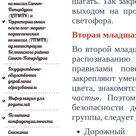
шагать. Так зак
комиссия Санкт-
выходом на про
Петербурга
(ЦПМПК) и
светофора.
Территориальная
психолого-медико-
Вторая младша
педагогическая
комиссия (ТПМПК)
администрации
Во второй млад
Колпинского района
распознаванию 
Санкт-Петербурга
правилами по
Государственно-
общественное
закрепляют умен
управление
цвета, знакомят
образованием
часть
»
. Поэто
Информация для
родителей
безопасности 
Политика
группы, следует
конфиденциальности
Дорожный 
Снижение