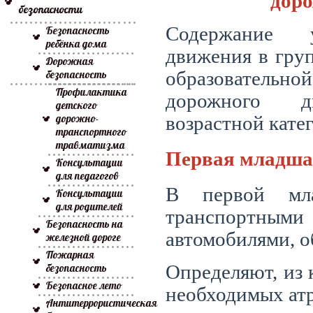
доро
безопасности
Содержание у
Безопасность
ребёнка дома
движения
в гру
Дорожная
безопасность
образовательн
Профилактика
дорожного
детского
дорожно-
возрастной
кате
транспортного
травматизма
Первая младша
Консультации
для педагогов
В первой мла
Консультации
для родителей
транспортными
Безопасность на
автомобилями, 
железной дороге
Пожарная
безопасность
Определяют, из 
Безопасное лето
необходимых ат
Антитеррористическая