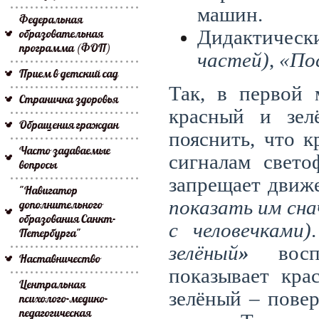
машин.
Федеральная
образовательная
Дидактичес
программа (ФОП)
частей)
,
«По
Прием в детский сад
Так, в первой 
Страничка здоровья
красный и зел
Обращения граждан
пояснить, что 
Часто задаваемые
сигналам свето
вопросы
запрещает движ
"Навигатор
показать им сна
дополнительного
образования Санкт-
с человечками)
Петербурга"
зелёный
»
вос
Наставничество
показывает
кра
Центральная
зелёный – повер
психолого-медико-
педагогическая